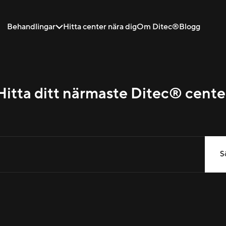
Behandlingar
Hitta center nära dig
Om Ditec®
Blogg
Hitta ditt närmaste Ditec® cente
S