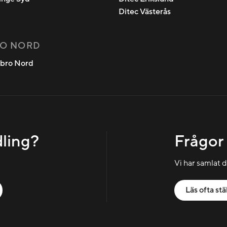
Ditec Västerås
O NORD
ebro Nord
dling?
Frågor
Vi har samlat 
Läs ofta stä