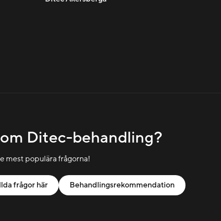
 om Ditec-behandling?
de mest populära frågorna!
llda frågor här
Behandlingsrekommendation