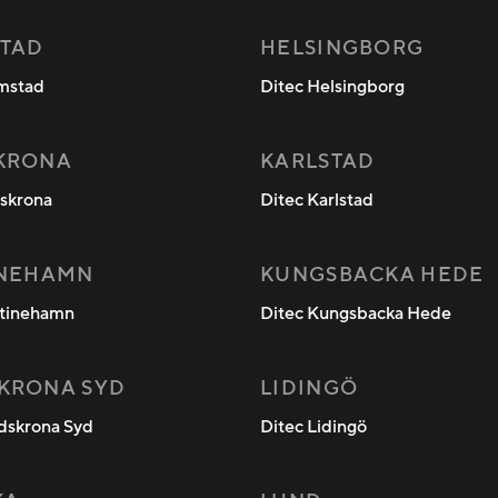
TAD
HELSINGBORG
lmstad
Ditec Helsingborg
KRONA
KARLSTAD
lskrona
Ditec Karlstad
INEHAMN
KUNGSBACKA HEDE
stinehamn
Ditec Kungsbacka Hede
KRONA SYD
LIDINGÖ
dskrona Syd
Ditec Lidingö