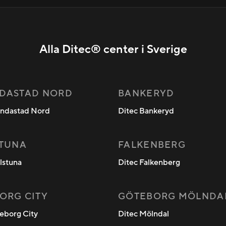
Alla Ditec® center i Sverige
DASTAD NORD
BANKERYD
andastad Nord
Ditec Bankeryd
STUNA
FALKENBERG
ilstuna
Ditec Falkenberg
ORG CITY
GÖTEBORG MÖLNDA
eborg City
Ditec Mölndal