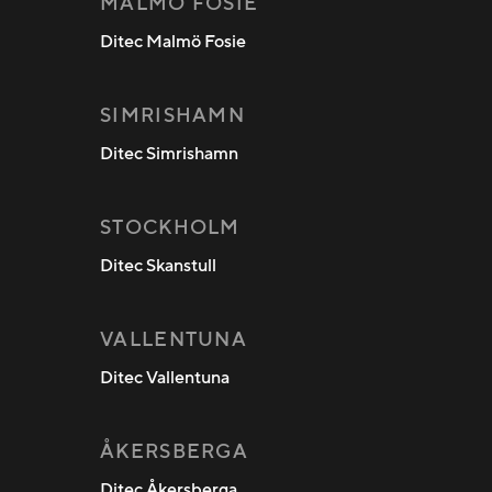
MALMÖ FOSIE
Ditec Malmö Fosie
SIMRISHAMN
Ditec Simrishamn
STOCKHOLM
Ditec Skanstull
VALLENTUNA
Ditec Vallentuna
ÅKERSBERGA
Ditec Åkersberga