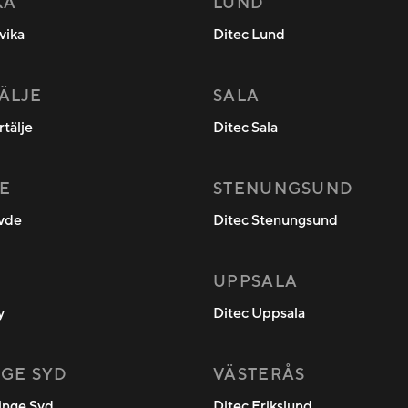
KA
LUND
vika
Ditec Lund
ÄLJE
SALA
rtälje
Ditec Sala
E
STENUNGSUND
övde
Ditec Stenungsund
UPPSALA
y
Ditec Uppsala
NGE SYD
VÄSTERÅS
linge Syd
Ditec Erikslund